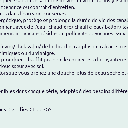
ièce sur toute sa durée de vie : environ 10 ans (cela dé
ntenance ou contrat d'entretien.
nts dans l'eau sont conservés.
ergétique, protège et prolonge la durée de vie des canal
nant avec de l'eau : chaudière/ chauffe-eau/ ballon/ lave
nnement : aucuns résidus ou polluants et aucunes eaux u
l'évier/ du lavabo/ de la douche, car plus de calcaire pré
chimiques ou du vinaigre.
 plombier : il suffit juste de le connecter à la tuyauterie,
oucisseur avec sel.
orsque vous prenez une douche, plus de peau sèche et 
ibles dans chaque série, adaptés à des besoins différen
ns. Certifiés CE et SGS.