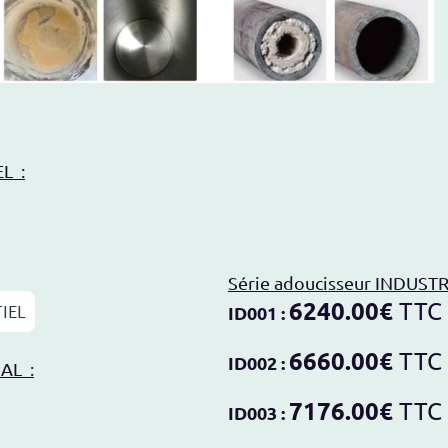
L :
Série adoucisseur INDUSTR
6240.00€
TTC
TIEL
ID001 :
6660.00€
TTC
ID002 :
AL :
7176.00€
TTC
ID003 :