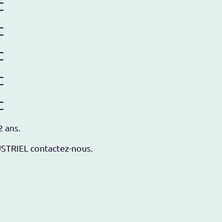
C
C
C
C
C
2 ans.
USTRIEL contactez-nous.