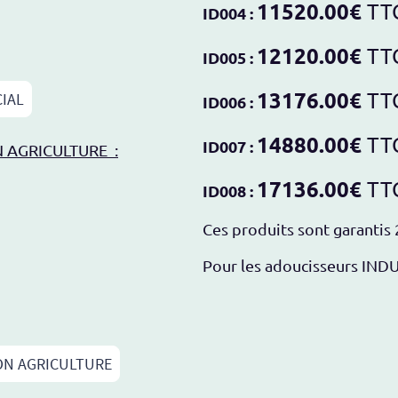
11520.00€
TT
ID004 :
12120.00€
TT
ID005 :
13176.00€
TT
CIAL
ID006 :
14880.00€
TT
ID007 :
N AGRICULTURE :
17136.00€
TT
ID008 :
Ces produits sont garantis 
Pour les adoucisseurs IND
ION AGRICULTURE