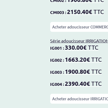
CM002 :
2150.40€
TTC
CM003 :
Acheter adoucisseur COMMER
Série adoucisseur IRRIGATIO
330.00€
TTC
IG001 :
1663.20€
TTC
IG002 :
1900.80€
TTC
IG003 :
2390.40€
TTC
IG004 :
Acheter adoucisseur IRRIGAT