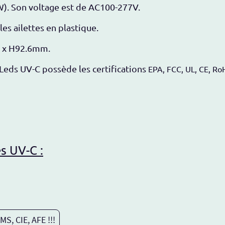
W). Son voltage est de AC100-277V.
es ailettes en plastique.
2 x H92.6mm.
 Leds UV-C possède les certifications
EPA, FCC, UL, CE, Ro
es UV-C :
MS, CIE, AFE !!!