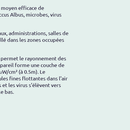
n moyen efficace de
ccus Albus, microbes, virus
ux, administrations, salles de
tallé dans les zones occupées
il, permet le rayonnement des
appareil forme une couche de
8μW/cm² (à 0.5m). Le
es fines flottantes dans l'air
s et les virus s'élèvent vers
le bas.