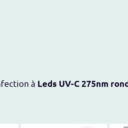
ueil
Blog
Produits
Boutique
Contactez-nous
Leds UV-C 275nm ron
nfection à