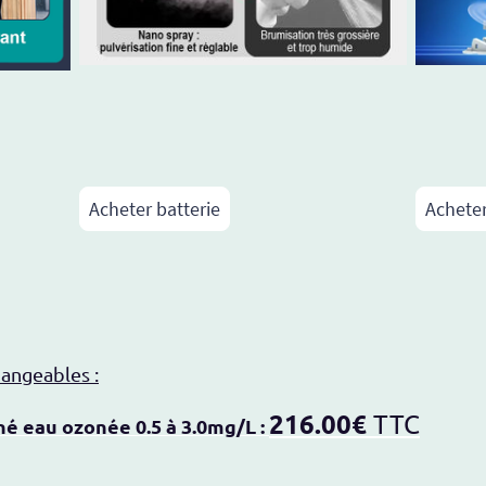
Acheter batterie
Acheter
hangeables :
216.00€
TTC
é eau ozonée 0.5 à 3.0mg/L :