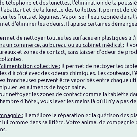
e téléphone et des lunettes, l'élimination de la poussièr
l'abattant et de la lunette des toilettes. Il permet de d
r les fruits et légumes. Vaporiser l'eau ozonée dans l’ai
rmet d'éliminer les odeurs. Il apaise certaines démangeai
permet de nettoyer toutes les surfaces en plastiques à l'
dans un commerce, au bureau ou au cabinet médical :
il vo
reaux et zones de contact, sans laisser d'odeur de produ
collantes.
'alimentation collective :
il permet de nettoyer les tabl
bles d'à côté avec des odeurs chimiques. Les couteaux, l
es trancheuses peuvent être vaporisés entre chaque util
ipuler les aliments de façon saine.
our nettoyer les zones de contact comme la tablette dans 
hambre d'hôtel, vous laver les mains là où il n'y a pas d
mpagnie :
il
améliore la réparation et la guérison des pla
r lui comme dans sa litière. Votre animal de compagnie es
ns.