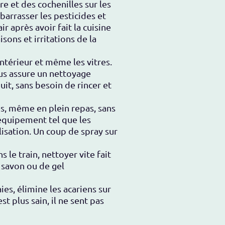
e et des cochenilles sur les
ébarrasser les pesticides et
r après avoir fait la cuisine
sons et irritations de la
intérieur et même les vitres.
us assure un nettoyage
it, sans besoin de rincer et
es, même en plein repas, sans
'équipement tel que les
isation. Un coup de spray sur
le train, nettoyer vite fait
e savon ou de gel
ies, élimine les acariens sur
t plus sain, il ne sent pas