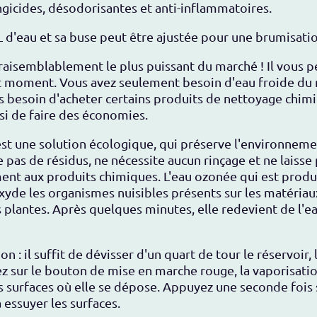
ngicides, désodorisantes et anti-inflammatoires.
 d'eau et sa buse peut être ajustée pour une brumisati
raisemblablement le plus puissant du marché ! Il
vous p
ut moment.
Vous avez seulement besoin d'eau froide du 
s besoin d'acheter certains produits de nettoyage chimi
i de faire des économies.
e est une solution écologique, qui préserve l'environne
se pas de résidus, ne nécessite aucun rinçage et ne laisse 
ement aux produits chimiques.
L'eau ozonée qui est produ
yde les organismes nuisibles présents sur les matériaux
 plantes.
Après quelques minutes, elle redevient de l'e
on : il suffit de dévisser d'un quart de tour le réservoir,
yez sur le bouton de mise en marche rouge, la vaporisa
 surfaces où elle se dépose. Appuyez une seconde fois s
à essuyer les surfaces.