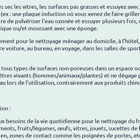
s sec les vitres, les surfaces pas grasses et essuyez ave
 (ex : une plaque induction où vous venez de faire grille
aire de pulvériser l’eau ozonée et essuyer plusieurs fois
imique ou/et moussant avec une éponge.
ment pour le nettoyage ménager au domicile, à l'hôtel, d
otre voiture, au bureau, en voyage, dans les salles de spor
r tous types de surfaces non-poreuses dans un espace occ
 êtres vivants (hommes/animaux/plantes) et ne dégage p
eau lors de l'utilisation, contrairement aux produits chi
ion :
ux besoins de la vie quotidienne pour le nettoyage du fri
iments, fruits/légumes, œufs, vitres, jouets, sucettes de 
ien, zones de contact comme les poignées de portes, etc. 