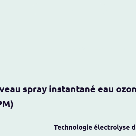
ueil
Blog
Produits
Boutique
Contactez-nous
ouveau spray instantan
PPM)
hnologie électrolyse de l'eau