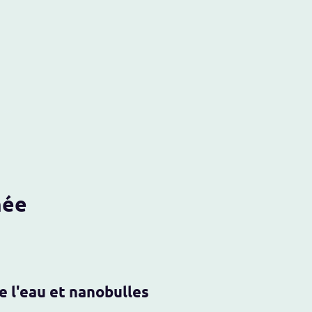
é eau ozonée
 et nanobulles