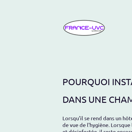
Acc
POURQUOI INSTA
DANS UNE CHAM
Lorsqu'il se rend dans un hôte
de vue de l'hygiène. Lorsque
et désinfectée, il reste encor