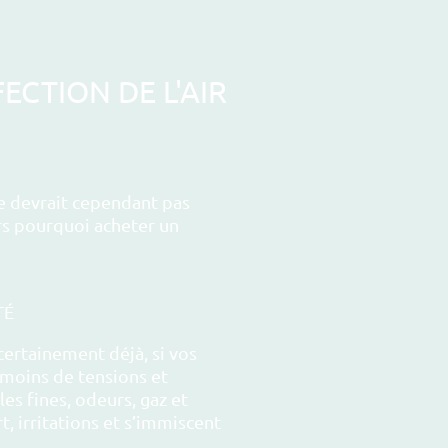
CTION DE L'AIR
ne devrait cependant pas
ors pourquoi acheter un
TÉ
certainement déjà, si vos
 moins de tensions et
es fines, odeurs, gaz et
, irritations et s’immiscent