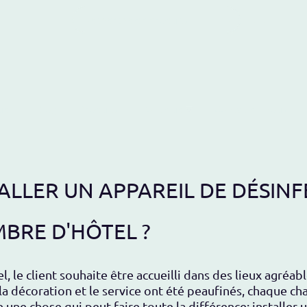
ueil
Blog
Produits
Boutique
Contactez-nous
LLER UN APPAREIL DE DÉSINFE
BRE D'HÔTEL ?
l, le client souhaite être accueilli dans des lieux agréa
 la décoration et le service ont été peaufinés, chaque 
e une chose qui peut faire toute la différence:
installer 