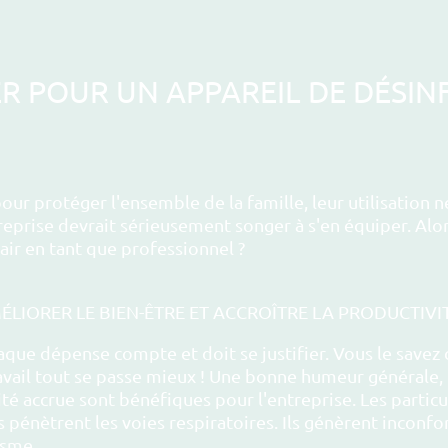
 POUR UN APPAREIL DE DÉSINFE
pour protéger l'ensemble de la famille, leur utilisation 
ntreprise devrait sérieusement songer à s'en équiper. Al
'air en tant que professionnel ?
ÉLIORER LE BIEN-ÊTRE ET ACCROÎTRE LA PRODUCTIVI
aque dépense compte et doit se justifier. Vous le savez 
ravail tout se passe mieux ! Une bonne humeur générale,
é accrue sont bénéfiques pour l'entreprise. Les particul
pénètrent les voies respiratoires. Ils génèrent inconfort
isme.