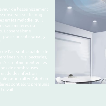
aveur de l’assainissement
iez observer sur le long
s arrêts maladie, qu’il
ies saisonnières ou
s. L’absentéisme
t pour une entreprise, y
!
 de l’air sont capables de
rgènes, virus, bactéries,
r c’est notamment en les
ppons de nombreuses
eil de désinfection
le pour traiter l’air d’un
lariés sont alors prémunis
travail.