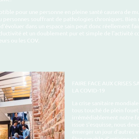
ptible pour une personne en pleine santé causera de m
u personnes souffrant de pathologies chroniques. Bien r
ion d’évoluer dans un espace sain peut donc réellement fa
ductivité et un doublement pur et simple de l'activité c
urs ou les COV.
FAIRE FACE AUX CRISES 
LA COVID-19
La crise sanitaire mondial
tous touché de plein fouet
irrémédiablement notre fa
issue s’esquisse, nous dev
émerger un jour d’autres vi
Être capable d’anticiper et