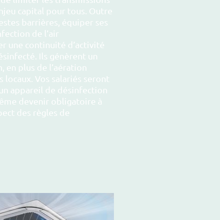
njeu capital pour tous. Outre
estes barrières, équiper ses
fection de l’air
er une continuité d’activité
sinfecté. Ils génèrent un
 en plus de l’aération
 locaux. Vos salariés seront
 un appareil de désinfection
même devenir obligatoire à
pect des règles de