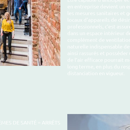
en entreprise devient un e
les mesures sanitaires et g
locaux d'appareils de désin
professionnels, c’est assur
dans un espace intérieur dé
complément de ventilation,
naturelle indispensable des
ainsi rassurés et posséder
de l’air efficace pourrait 
long terme, en plus du res
distanciation en vigueur.
ÈMES DE SANTÉ = ARRÊTS