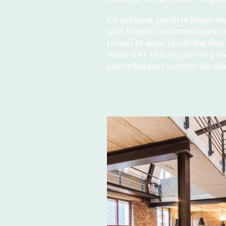
Ce qui peut paraître imperce
plus fragiles, asthmatiques o
travail et avoir la satisfact
entre 8 et 16% le gain de pro
perturbateurs comme les ode