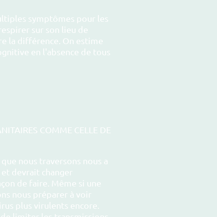
ultiples symptômes pour les
espirer sur son lieu de
ire la différence. On estime
ognitive en l'absence de tous
SANITAIRES COMME CELLE DE
e que nous traversons nous a
 et devrait changer
çon de faire. Même si une
ons nous préparer à voir
rus plus virulents encore.
 de limiter les transmissions