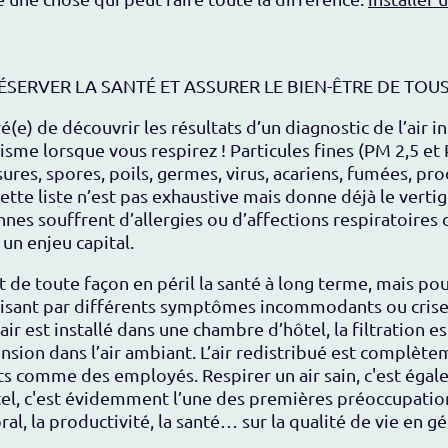
ÉSERVER LA SANTÉ ET ASSURER LE BIEN-ÊTRE DE TOU
(e) de découvrir les résultats d’un diagnostic de l’air in
isme lorsque vous respirez ! Particules fines (PM 2,5 e
ssures, spores, poils, germes, virus, acariens, fumées, 
tte liste n’est pas exhaustive mais donne déjà le vertig
nes souffrent d’allergies ou d’affections respiratoires
 un enjeu capital.
t de toute façon en péril la santé à long terme, mais pou
duisant par différents symptômes incommodants ou crises
air est installé dans une chambre d’hôtel, la filtration 
sion dans l’air ambiant. L’air redistribué est complètem
nts comme des employés. Respirer un air sain, c'est éga
tel, c'est évidemment l’une des premières préoccupation
al, la productivité, la santé… sur la qualité de vie en gé